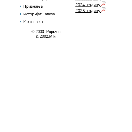
2024. годину
Признања
2025. годину
Историјат Савеза
К о н т а к т
© 2000. Poprzen
& 2002.
Miki