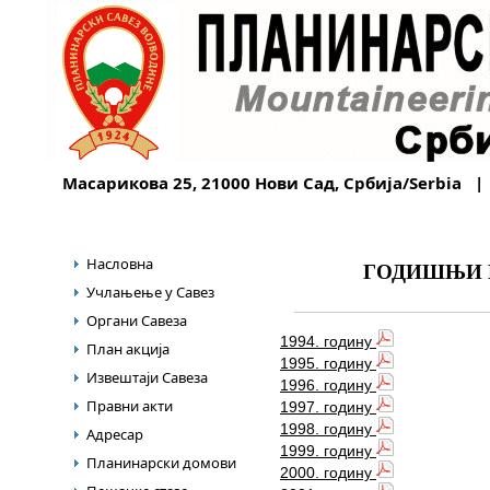
Масарикова 25, 21000 Нови Сад, Србија/Serbia |
Насловна
ГОДИШЊИ 
Учлањење у Савез
Органи Савеза
1994. годину
План акција
1995. годину
Извештаји Савеза
1996. годину
Правни акти
1997. годину
1998. годину
Адресар
1999. годину
Планинарски домови
2000. годину