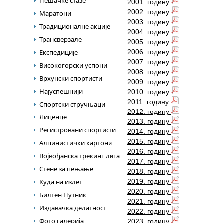
Пешачке стазе
2001. годину
2002. годину
Маратони
2003. годину
Традиционалне акције
2004. годину
Трансверзале
2005. годину
Експедиције
2006. годину
2007. годину
Високогорски успони
2008. годину
Врхунски спортисти
2009. годину
Најуспешнији
2010. годину
2011. годину
Спортски стручњаци
2012. годину
Лиценце
2013. годину
Регистровани спортисти
2014. годину
2015. годину
Алпинистички картони
2016. годину
Војвођанска трекинг лига
2017. годину
Стене за пењање
2018. годину
Куда на излет
2019. годину
2020. годину
Билтен Путник
2021. годину
Издавачка делатност
2022. годину
Фото галерија
2023. годину