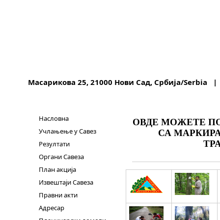
Масарикова 25, 21000 Нови Сад, Србија/Serbia |
Насловна
ОВДЕ МОЖЕТЕ ПО
Учлањење у Савез
СА МАРКИР
ТР
Резултати
Органи Савеза
План акција
Извештаји Савеза
Правни акти
Адресар