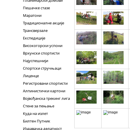
Планинарски домови
Пешачке стазе
Маратони
Традиционалне акције
Трансверзале
Експедиције
Високогорски успони
Врхунски спортисти
Најуспешнији
Спортски стручњаци
Лиценце
Регистровани спортисти
Алпинистички картони
Војвођанска трекинг лига
Стене за пењање
Куда на излет
Билтен Путник
Издавачка делатност