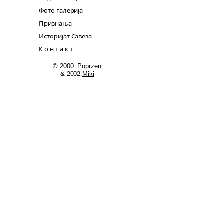
Фото галерија
Признања
Историјат Савеза
К о н т а к т
© 2000. Poprzen
& 2002.
Miki