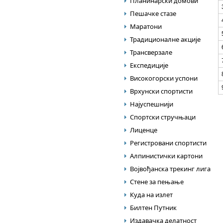
Планинарски домови
Пешачке стазе
Маратони
Традиционалне акције
Трансверзале
Експедиције
Високогорски успони
Врхунски спортисти
Најуспешнији
Спортски стручњаци
Лиценце
Регистровани спортисти
Алпинистички картони
Војвођанска трекинг лига
Стене за пењање
Куда на излет
Билтен Путник
Издавачка делатност