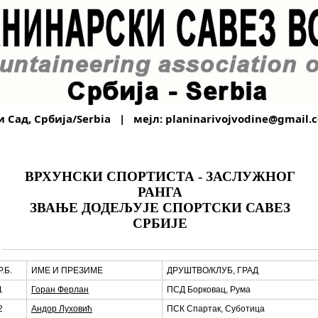
и Сад, Србија/Serbia | мејл:
planinarivojvodine@gmail.
ВРХУНСКИ СПОРТИСТА - ЗАСЛУЖНОГ
РАНГА
ЗВАЊЕ ДОДЕЉУЈЕ СПОРТСКИ САВЕЗ
СРБИЈЕ
Р.Б.
ИМЕ И ПРЕЗИМЕ
ДРУШТВО/КЛУБ, ГРАД
1
Горан Ферлан
ПСД Борковац, Рума
2
Андор Луховић
ПСК Спартак, Суботица