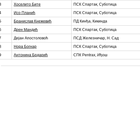
3
Хоселито Бите
ПСК Спартак, Суботица
4
Исо Планић
ПСК Спартак, Суботица
5
Бранислав Кнежевић
ПД Кинђа, Кикинда
6
Дрен Мандић
ПСК Спартак, Суботица
7
Дејан Апостоловоћ
ПСД Железничар, Н. Сад
8
Нора Богнар
ПСК Спартак, Суботица
9
Антонина Брдарић
СПК Pentrax, Иђош