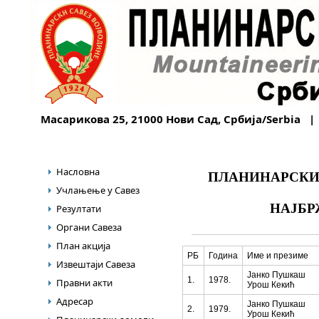
Масарикова 25, 21000 Нови Сад, Србија/Serbia |
Насловна
ПЛАНИНАРСКИ
Учлањење у Савез
НАЈБ
Резултати
Органи Савеза
План акција
РБ
Година
Име и презиме
Извештаји Савеза
Јанко Пушкаш
1.
1978.
Правни акти
Урош Кекић
Адресар
Јанко Пушкаш
2.
1979.
Урош Кекић