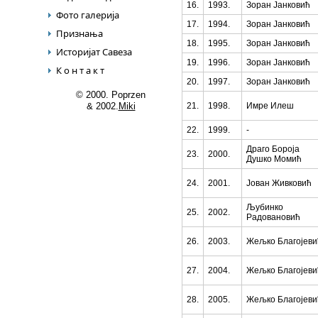
16.
1993.
Зоран Јанковић
Фото галерија
17.
1994.
Зоран Јанковић
Признања
18.
1995.
Зоран Јанковић
Историјат Савеза
19.
1996.
Зоран Јанковић
К о н т а к т
20.
1997.
Зоран Јанковић
© 2000. Poprzen
& 2002.
Miki
21.
1998.
Имре Илеш
22.
1999.
-
Драго Бороја
23.
2000.
Душко Момић
24.
2001.
Јован Живковић
Љубинко
25.
2002.
Радовановић
26.
2003.
Жељко Благојеви
27.
2004.
Жељко Благојеви
28.
2005.
Жељко Благојеви