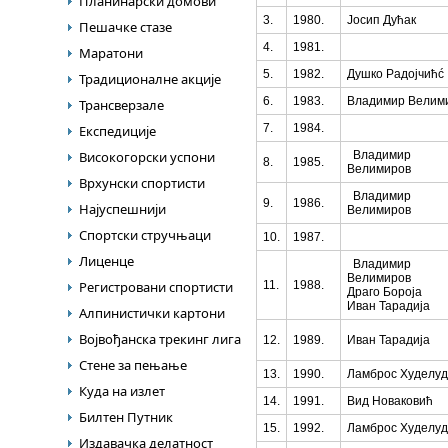
Планинарски домови
3.
1980.
Јосип Дућак
Пешачке стазе
4.
1981.
Маратони
5.
1982.
Душко Радојчићć
Традиционалне акције
6.
1983.
Владимир Велим
Трансверзале
7.
1984.
Експедиције
Високогорски успони
Владимир
8.
1985.
Велимиров
Врхунски спортисти
Владимир
9.
1986.
Најуспешнији
Велимиров
Спортски стручњаци
10.
1987.
Лиценце
Владимир
Велимиров
Регистровани спортисти
11.
1988.
Драго Бороја
Иван Тарадија
Алпинистички картони
Војвођанска трекинг лига
12.
1989.
Иван Тарадија
Стене за пењање
13.
1990.
Ламброс Худелуд
Куда на излет
14.
1991.
Вид Новаковић
Билтен Путник
15.
1992.
Ламброс Худелуд
Издавачка делатност